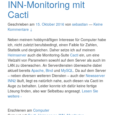
INN-Monitoring mit
Cacti
Geschrieben am
15. Oktober 2016
von
sebastian
—
Keine
Kommentare ↓
Neben meinem hobbymäßigen Interesse für Computer habe
ich, nicht zuletzt berufsbedingt, einen Faible für Zahlen,
Statistik und dergleichen. Daher setze ich auf meinem
Heimserver
auch die Monitoring-Suite
Cacti
ein, um eine
Vielzahl von Parametern sowohl auf dem Server als auch im
LAN zu überwachen. An Serverdiensten überwache dabei
aktuell bereits
Apache
,
Bind
und
MySQL
. Da auf dem Server
– neben diversen weiteren Diensten – auch der
Newsserver
INN2
läuft, liegt es natürlich nahe, auch diesen via Cacti im
Auge zu behalten. Leider konnte ich dafür keine fertige
Lösung finden, also war Selbstbau angesagt.
Lesen Sie
INN-
weitere
›
Monitoring
mit
Erschienen am
Computer
Cacti