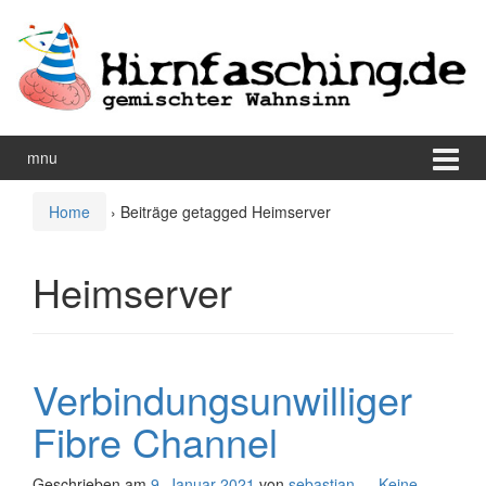
Zum
Zum
Inhalt
Hauptmenü
wechseln
springen
mnu
Home
›
Beiträge getagged Heimserver
Heimserver
Verbindungsunwilliger
Fibre Channel
Geschrieben am
9. Januar 2021
von
sebastian
—
Keine