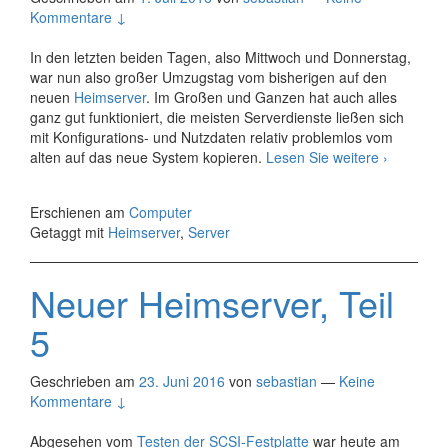
Kommentare ↓
In den letzten beiden Tagen, also Mittwoch und Donnerstag,
war nun also großer Umzugstag vom bisherigen auf den
neuen
Heimserver
. Im Großen und Ganzen hat auch alles
ganz gut funktioniert, die meisten Serverdienste ließen sich
mit Konfigurations- und Nutzdaten relativ problemlos vom
Neuer
alten auf das neue System kopieren.
Lesen Sie weitere
›
Heimserve
Teil
Erschienen am
Computer
6
Getaggt mit
Heimserver
,
Server
Neuer Heimserver, Teil
5
Geschrieben am
23. Juni 2016
von
sebastian
—
Keine
Kommentare ↓
Abgesehen vom
Testen der SCSI-Festplatte
war heute am