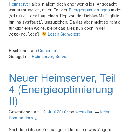
Heimserver
alles in allem doch eher wenig los. Angedacht
war ursprünglich, einen Teil der
Energieoptimierungen
in der
auf einen Tipp von der Debian-Mailingliste
/etc/rc.local
hin ins
umzuziehen. Da das aber nicht so richtig
sysfsutil
funktionieren wollte, bleibt das alles nun doch in der
Neuer
.
Lesen Sie weitere
›
/etc/rc.local
Heimserver,
Teil
Erschienen am
Computer
5
Getaggt mit
Heimserver
,
Server
Neuer Heimserver, Teil
4 (Energieoptimierung
II)
Geschrieben am
12. Juni 2016
von
sebastian
—
Keine
Kommentare ↓
Nachdem ich aus Zeitmangel leider eine etwas längere