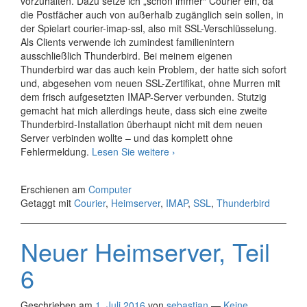
vorzuhalten. Dazu setze ich „schon immer“ Courier ein, da
die Postfächer auch von außerhalb zugänglich sein sollen, in
der Spielart courier-imap-ssl, also mit SSL-Verschlüsselung.
Als Clients verwende ich zumindest familienintern
ausschließlich Thunderbird. Bei meinem eigenen
Thunderbird war das auch kein Problem, der hatte sich sofort
und, abgesehen vom neuen SSL-Zertifikat, ohne Murren mit
dem frisch aufgesetzten IMAP-Server verbunden. Stutzig
gemacht hat mich allerdings heute, dass sich eine zweite
Thunderbird-Installation überhaupt nicht mit dem neuen
Server verbinden wollte – und das komplett ohne
Courier-
Fehlermeldung.
Lesen Sie weitere
›
IMAP
und
Erschienen am
Computer
SSL
Getaggt mit
Courier
,
Heimserver
,
IMAP
,
SSL
,
Thunderbird
Neuer Heimserver, Teil
6
Geschrieben am
1. Juli 2016
von
sebastian
—
Keine