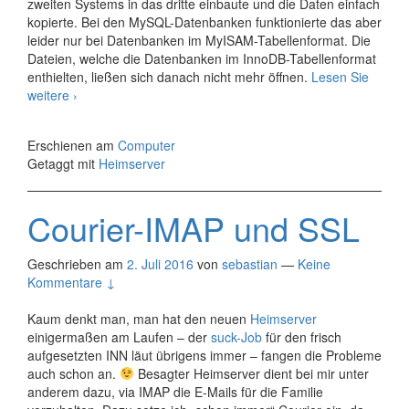
zweiten Systems in das dritte einbaute und die Daten einfach
kopierte. Bei den MySQL-Datenbanken funktionierte das aber
leider nur bei Datenbanken im MyISAM-Tabellenformat. Die
Dateien, welche die Datenbanken im InnoDB-Tabellenformat
enthielten, ließen sich danach nicht mehr öffnen.
Lesen Sie
Server-
weitere
›
Archäologie
Erschienen am
Computer
Getaggt mit
Heimserver
Courier-IMAP und SSL
Geschrieben am
2. Juli 2016
von
sebastian
—
Keine
Kommentare ↓
Kaum denkt man, man hat den neuen
Heimserver
einigermaßen am Laufen – der
suck-Job
für den frisch
aufgesetzten INN läut übrigens immer – fangen die Probleme
auch schon an.
Besagter Heimserver dient bei mir unter
anderem dazu, via IMAP die E-Mails für die Familie