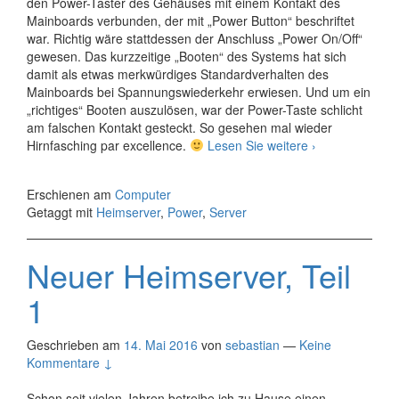
den Power-Taster des Gehäuses mit einem Kontakt des
Mainboards verbunden, der mit „Power Button“ beschriftet
war. Richtig wäre stattdessen der Anschluss „Power On/Off“
gewesen. Das kurzzeitige „Booten“ des Systems hat sich
damit als etwas merkwürdiges Standardverhalten des
Mainboards bei Spannungswiederkehr erwiesen. Und um ein
„richtiges“ Booten auszulösen, war der Power-Taste schlicht
am falschen Kontakt gesteckt. So gesehen mal wieder
Neuer
Hirnfasching par excellence.
Lesen Sie weitere
›
Heimserver,
Teil
Erschienen am
Computer
2
Getaggt mit
Heimserver
,
Power
,
Server
Neuer Heimserver, Teil
1
Geschrieben am
14. Mai 2016
von
sebastian
—
Keine
Kommentare ↓
Schon seit vielen Jahren betreibe ich zu Hause einen