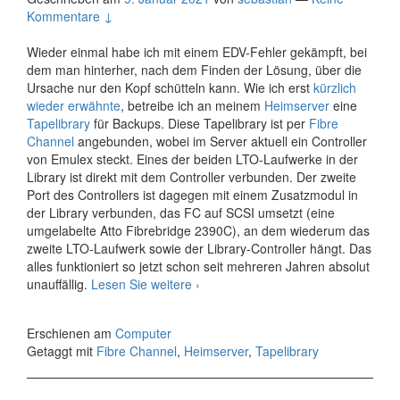
Kommentare ↓
Wieder einmal habe ich mit einem EDV-Fehler gekämpft, bei
dem man hinterher, nach dem Finden der Lösung, über die
Ursache nur den Kopf schütteln kann. Wie ich erst
kürzlich
wieder erwähnte
, betreibe ich an meinem
Heimserver
eine
Tapelibrary
für Backups. Diese Tapelibrary ist per
Fibre
Channel
angebunden, wobei im Server aktuell ein Controller
von Emulex steckt. Eines der beiden LTO-Laufwerke in der
Library ist direkt mit dem Controller verbunden. Der zweite
Port des Controllers ist dagegen mit einem Zusatzmodul in
der Library verbunden, das FC auf SCSI umsetzt (eine
umgelabelte Atto Fibrebridge 2390C), an dem wiederum das
zweite LTO-Laufwerk sowie der Library-Controller hängt. Das
alles funktioniert so jetzt schon seit mehreren Jahren absolut
Verbindungsunwilliger
unauffällig.
Lesen Sie weitere
›
Fibre
Channel
Erschienen am
Computer
Getaggt mit
Fibre Channel
,
Heimserver
,
Tapelibrary