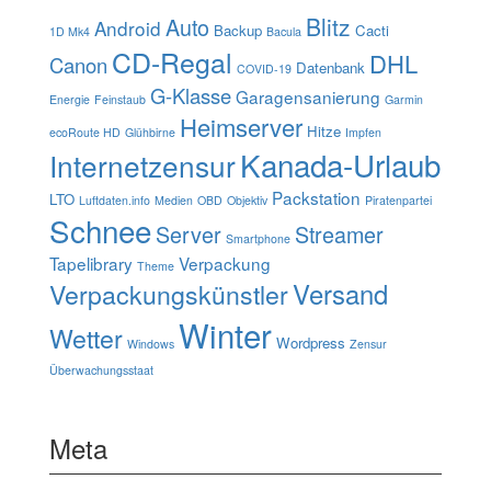
Blitz
Auto
Android
Backup
Cacti
1D Mk4
Bacula
CD-Regal
DHL
Canon
Datenbank
COVID-19
G-Klasse
Garagensanierung
Energie
Feinstaub
Garmin
Heimserver
Hitze
ecoRoute HD
Glühbirne
Impfen
Kanada-Urlaub
Internetzensur
Packstation
LTO
Luftdaten.info
Medien
OBD
Objektiv
Piratenpartei
Schnee
Server
Streamer
Smartphone
Tapelibrary
Verpackung
Theme
Verpackungskünstler
Versand
Winter
Wetter
Wordpress
Windows
Zensur
Überwachungsstaat
Meta