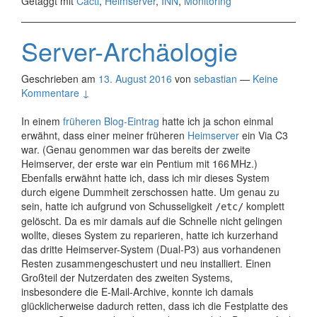
Getaggt mit
Cacti
,
Heimserver
,
INN
,
Monitoring
Server-Archäologie
Geschrieben am
13. August 2016
von
sebastian
—
Keine
Kommentare ↓
In einem
früheren Blog-Eintrag
hatte ich ja schon einmal
erwähnt, dass einer meiner früheren
Heimserver
ein Via C3
war. (Genau genommen war das bereits der zweite
Heimserver, der erste war ein Pentium mit 166 MHz.)
Ebenfalls erwähnt hatte ich, dass ich mir dieses System
durch eigene Dummheit zerschossen hatte. Um genau zu
sein, hatte ich aufgrund von Schusseligkeit
komplett
/etc/
gelöscht. Da es mir damals auf die Schnelle nicht gelingen
wollte, dieses System zu reparieren, hatte ich kurzerhand
das dritte Heimserver-System (Dual-P3) aus vorhandenen
Resten zusammengeschustert und neu installiert. Einen
Großteil der Nutzerdaten des zweiten Systems,
insbesondere die E-Mail-Archive, konnte ich damals
glücklicherweise dadurch retten, dass ich die Festplatte des