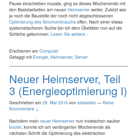
Pause einschieben musste, ging es dieses Wochenende mit
den Bastelarbeiten am neuen
Heimserver
weiter. Zuletzt war
ja noch die Baustelle der noch nicht abgeschlossenen
Optimierung des Stromverbrauchs
offen. Nach einer etwas
systematischeren Suche bin ich dem Übeltäter nun auf die
Neuer
Schliche gekommen:
Lesen Sie weitere
›
Heimserver,
Teil
Erschienen am
Computer
4
Getaggt mit
Energie
,
Heimserver
,
Server
(Energieoptimierung
II)
Neuer Heimserver, Teil
3 (Energieoptimierung I)
Geschrieben am
28. Mai 2016
von
sebastian
—
Keine
Kommentare ↓
Nachdem mein
neuer Heimserver
nun inzwischen sauber
bootet
, konnte ich am verlängerten Wochenende als
nächsten Schritt die Optimierung des elektrischen