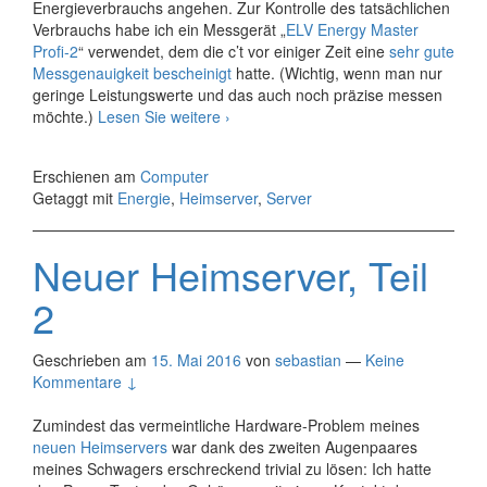
Energieverbrauchs angehen. Zur Kontrolle des tatsächlichen
Verbrauchs habe ich ein Messgerät „
ELV Energy Master
Profi-2
“ verwendet, dem die c’t vor einiger Zeit eine
sehr gute
Messgenauigkeit bescheinigt
hatte. (Wichtig, wenn man nur
geringe Leistungswerte und das auch noch präzise messen
Neuer
möchte.)
Lesen Sie weitere
›
Heimserver,
Teil
Erschienen am
Computer
3
Getaggt mit
Energie
,
Heimserver
,
Server
(Energieoptimierung
I)
Neuer Heimserver, Teil
2
Geschrieben am
15. Mai 2016
von
sebastian
—
Keine
Kommentare ↓
Zumindest das vermeintliche Hardware-Problem meines
neuen Heimservers
war dank des zweiten Augenpaares
meines Schwagers erschreckend trivial zu lösen: Ich hatte