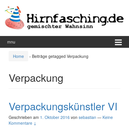
Zum
Zum
Inhalt
Hauptmenü
wechseln
springen
mnu
Home
›
Beiträge getagged Verpackung
Verpackung
Verpackungskünstler VI
Geschrieben am
1. Oktober 2016
von
sebastian
—
Keine
Kommentare ↓