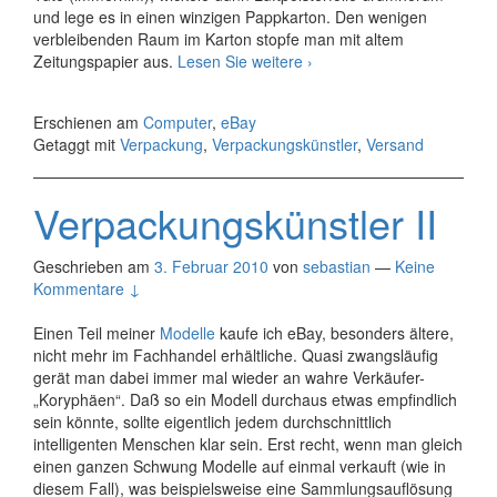
und lege es in einen winzigen Pappkarton. Den wenigen
verbleibenden Raum im Karton stopfe man mit altem
Verpackungskünstler
Zeitungspapier aus.
Lesen Sie weitere
›
III
Erschienen am
Computer
,
eBay
Getaggt mit
Verpackung
,
Verpackungskünstler
,
Versand
Verpackungskünstler II
Geschrieben am
3. Februar 2010
von
sebastian
—
Keine
Kommentare ↓
Einen Teil meiner
Modelle
kaufe ich eBay, besonders ältere,
nicht mehr im Fachhandel erhältliche. Quasi zwangsläufig
gerät man dabei immer mal wieder an wahre Verkäufer-
„Koryphäen“. Daß so ein Modell durchaus etwas empfindlich
sein könnte, sollte eigentlich jedem durchschnittlich
intelligenten Menschen klar sein. Erst recht, wenn man gleich
einen ganzen Schwung Modelle auf einmal verkauft (wie in
diesem Fall), was beispielsweise eine Sammlungsauflösung