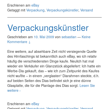
Erschienen am
eBay
Getaggt mit
Verpackung
,
Verpackungskünstler
,
Versand
Verpackungskünstler
Geschrieben am
10. Mai 2009
von
sebastian
—
Keine
Kommentare ↓
Eine weitere, auf absehbare Zeit nicht versiegende Quelle
des Hirnfaschings ist bekanntlich auch eBay, wo ich relativ
häufig die verschiedensten Dinge kaufe. Neulich hat mal
wieder ein Verkäufer ein Glanzstück abgeliefert: Ich hatte ein
Werbe-Dia gekauft, das – wie ich zum Zeitpunkt des Kaufes
nicht wußte – in einem „verglasten“ Diarahmen steckte, d.h.
auf beiden Seiten des Dias befindet sich je eine dünne
Glasplatte, die für die Planlage des Dias sorgt.
Lesen Sie
Verpackungskünstler
weitere
›
Erschienen am
eBay
Getaggt mit
Verpackung
,
Verpackungskünstler
,
Versand