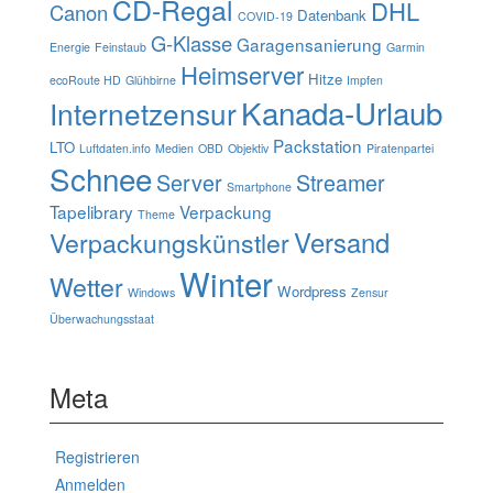
CD-Regal
DHL
Canon
Datenbank
COVID-19
G-Klasse
Garagensanierung
Energie
Feinstaub
Garmin
Heimserver
Hitze
ecoRoute HD
Glühbirne
Impfen
Kanada-Urlaub
Internetzensur
Packstation
LTO
Luftdaten.info
Medien
OBD
Objektiv
Piratenpartei
Schnee
Server
Streamer
Smartphone
Tapelibrary
Verpackung
Theme
Verpackungskünstler
Versand
Winter
Wetter
Wordpress
Windows
Zensur
Überwachungsstaat
Meta
Registrieren
Anmelden