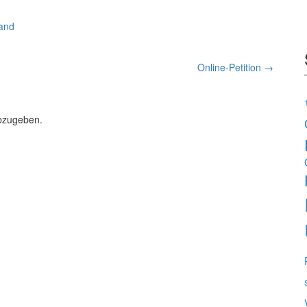
and
Online-Petition
→
bzugeben.