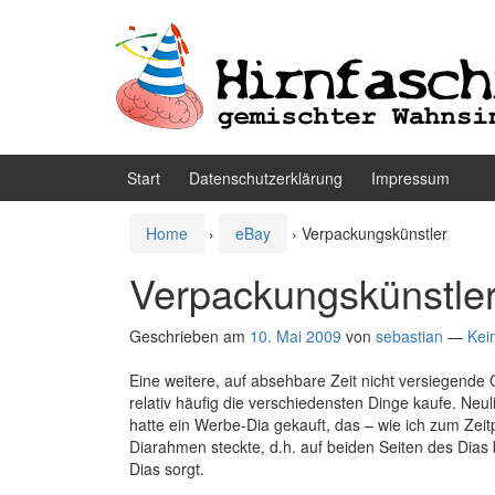
Zum
Zum
Inhalt
Hauptmenü
wechseln
springen
Start
Datenschutzerklärung
Impressum
Home
›
eBay
›
Verpackungskünstler
Verpackungskünstle
Geschrieben am
10. Mai 2009
von
sebastian
—
Kei
Eine weitere, auf absehbare Zeit nicht versiegende 
relativ häufig die verschiedensten Dinge kaufe. Neul
hatte ein Werbe-Dia gekauft, das – wie ich zum Zeit
Diarahmen steckte, d.h. auf beiden Seiten des Dias b
Dias sorgt.