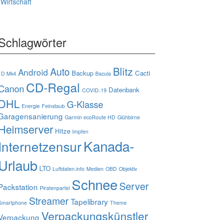
Wirtschaft
Schlagwörter
Blitz
Auto
Android
Backup
Cacti
1D Mk4
Bacula
CD-Regal
Canon
Datenbank
COVID-19
DHL
G-Klasse
Energie
Feinstaub
Garagensanierung
Garmin ecoRoute HD
Glühbirne
Heimserver
Hitze
Impfen
Kanada-
Internetzensur
Urlaub
LTO
Luftdaten.info
Medien
OBD
Objektiv
Schnee
Server
Packstation
Piratenpartei
Streamer
Tapelibrary
Smartphone
Theme
Verpackungskünstler
Verpackung