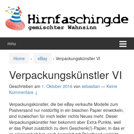
Zum
Zum
Inhalt
Hauptmenü
wechseln
springen
mnu
Home
›
eBay
›
Verpackungskünstler VI
Verpackungskünstler VI
Geschrieben am
1. Oktober 2016
von
sebastian
—
Keine
Kommentare ↓
Verpackungskünstler, die bei eBay verkaufte Modelle zum
Postversand nur notdürftig in ein bisschen Papier einwickeln,
sind inzwischen für mich leider nichts Neues mehr. Dieser
Verpackungskünstler hier bekommt aber Extra-Punkte, weil
er das Paket zusätzlich zu dem Geschenk(!)-Papier, in das er
es eingewickelt hat, noch
komplett
mit Paketband umklebt