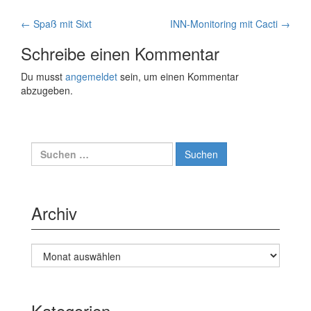
Artikelnavigation
←
Spaß mit Sixt
INN-Monitoring mit Cacti
→
Schreibe einen Kommentar
Du musst
angemeldet
sein, um einen Kommentar
abzugeben.
Suche
nach:
Archiv
Archiv
Kategorien