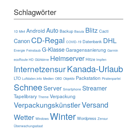
Schlagwörter
Blitz
Auto
Android
Backup
Cacti
1D Mk4
Bacula
CD-Regal
DHL
Canon
Datenbank
COVID-19
G-Klasse
Garagensanierung
Energie
Feinstaub
Garmin
Heimserver
Hitze
ecoRoute HD
Glühbirne
Impfen
Kanada-Urlaub
Internetzensur
Packstation
LTO
Luftdaten.info
Medien
OBD
Objektiv
Piratenpartei
Schnee
Server
Streamer
Smartphone
Tapelibrary
Verpackung
Theme
Verpackungskünstler
Versand
Winter
Wetter
Wordpress
Windows
Zensur
Überwachungsstaat