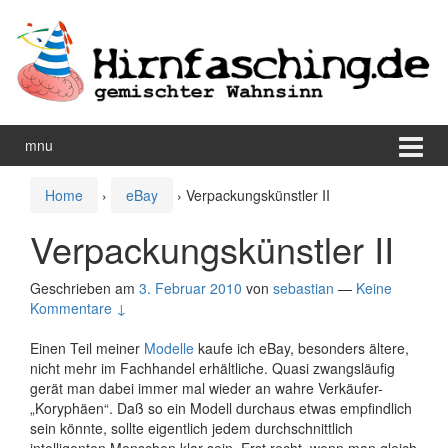
Zum
Zum
Inhalt
Hauptmenü
wechseln
springen
mnu
Home
›
eBay
›
Verpackungskünstler II
Verpackungskünstler II
Geschrieben am
3. Februar 2010
von
sebastian
—
Keine
Kommentare ↓
Einen Teil meiner
Modelle
kaufe ich eBay, besonders ältere,
nicht mehr im Fachhandel erhältliche. Quasi zwangsläufig
gerät man dabei immer mal wieder an wahre Verkäufer-
„Koryphäen“. Daß so ein Modell durchaus etwas empfindlich
sein könnte, sollte eigentlich jedem durchschnittlich
intelligenten Menschen klar sein. Erst recht, wenn man gleich