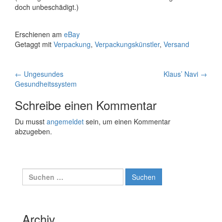
doch unbeschädigt.)
Erschienen am
eBay
Getaggt mit
Verpackung
,
Verpackungskünstler
,
Versand
Artikelnavigation
←
Ungesundes
Klaus’ Navi
→
Gesundheitssystem
Schreibe einen Kommentar
Du musst
angemeldet
sein, um einen Kommentar
abzugeben.
Suche
nach:
Archiv