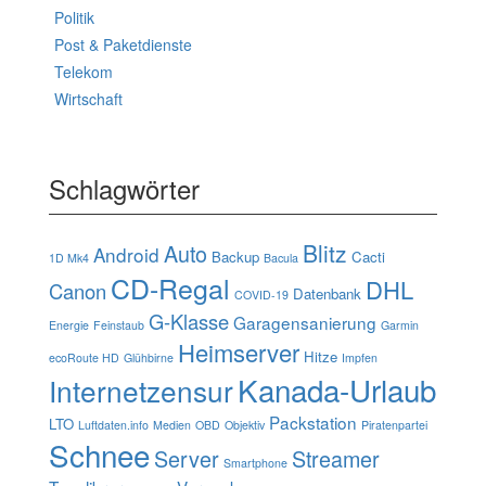
Politik
Post & Paketdienste
Telekom
Wirtschaft
Schlagwörter
Blitz
Auto
Android
Backup
Cacti
1D Mk4
Bacula
CD-Regal
DHL
Canon
Datenbank
COVID-19
G-Klasse
Garagensanierung
Energie
Feinstaub
Garmin
Heimserver
Hitze
ecoRoute HD
Glühbirne
Impfen
Kanada-Urlaub
Internetzensur
Packstation
LTO
Luftdaten.info
Medien
OBD
Objektiv
Piratenpartei
Schnee
Server
Streamer
Smartphone