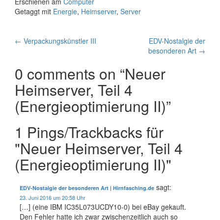
Erschienen am
Computer
Getaggt mit
Energie
,
Heimserver
,
Server
Artikelnavigation
←
Verpackungskünstler III
EDV-Nostalgie der
besonderen Art
→
0 comments on “
Neuer
Heimserver, Teil 4
(Energieoptimierung II)
”
1 Pings/Trackbacks für
"Neuer Heimserver, Teil 4
(Energieoptimierung II)"
sagt:
EDV-Nostalgie der besonderen Art | Hirnfasching.de
23. Juni 2016 um 20:58 Uhr
[…] (eine IBM IC35L073UCDY10-0) bei eBay gekauft.
Den Fehler hatte ich zwar zwischenzeitlich auch so