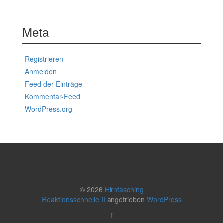
Meta
Registrieren
Anmelden
Feed der Einträge
Kommentar-Feed
WordPress.org
© 2026
Hirnfasching
Reaktionsschnelle II
angetrieben
WordPress
↑