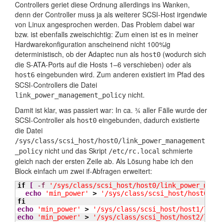
Controllers geriet diese Ordnung allerdings ins Wanken,
denn der Controller muss ja als weiterer SCSI-Host irgendwie
von Linux angesprochen werden. Das Problem dabei war
bzw. ist ebenfalls zweischichtig: Zum einen ist es in meiner
Hardwarekonfiguration anscheinend nicht 100%ig
deterministisch, ob der Adaptec nun als
(wodurch sich
host0
die S-ATA-Ports auf die Hosts 1–6 verschieben) oder als
eingebunden wird. Zum anderen existiert im Pfad des
host6
SCSI-Controllers die Datei
nicht.
link_power_management_policy
Damit ist klar, was passiert war: In ca. ¾ aller Fälle wurde der
SCSI-Controller als
eingebunden, dadurch existierte
host0
die Datei
/sys/class/scsi_host/host0/link_power_management
nicht und das Skript
schmierte
_policy
/etc/rc.local
gleich nach der ersten Zeile ab. Als Lösung habe ich den
Block einfach um zwei if-Abfragen erweitert:
if
[
-f
'/sys/class/scsi_host/host0/link_power_mana
echo
'min_power'
>
'/sys/class/scsi_host/host0/li
fi
echo
'min_power'
>
'/sys/class/scsi_host/host1/link
echo
'min_power'
>
'/sys/class/scsi_host/host2/link