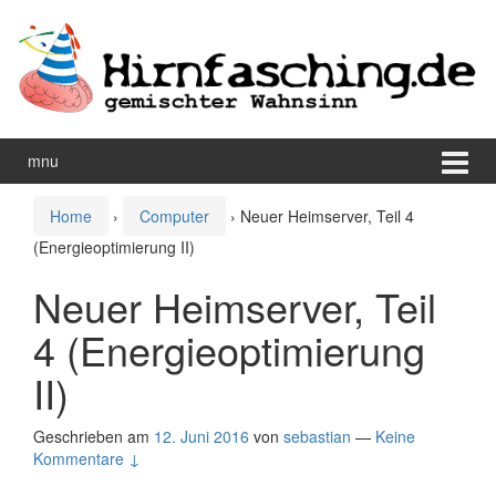
Zum
Zum
Inhalt
Hauptmenü
wechseln
springen
mnu
Home
›
Computer
›
Neuer Heimserver, Teil 4
(Energieoptimierung II)
Neuer Heimserver, Teil
4 (Energieoptimierung
II)
Geschrieben am
12. Juni 2016
von
sebastian
—
Keine
Kommentare ↓