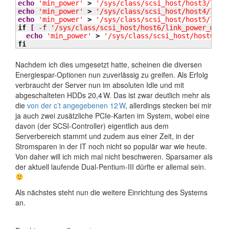
echo
'min_power'
>
'/sys/class/scsi_host/host3/link
echo
'min_power'
>
'/sys/class/scsi_host/host4/link
echo
'min_power'
>
'/sys/class/scsi_host/host5/link
if
[
-f
'/sys/class/scsi_host/host6/link_power_mana
echo
'min_power'
>
'/sys/class/scsi_host/host6/li
fi
Nachdem ich dies umgesetzt hatte, scheinen die diversen
Energiespar-Optionen nun zuverlässig zu greifen. Als Erfolg
verbraucht der Server nun im absoluten Idle und mit
abgeschalteten HDDs 20,4 W. Das ist zwar deutlich mehr als
die
von der c’t angegebenen 12 W
, allerdings stecken bei mir
ja auch zwei zusätzliche PCIe-Karten im System, wobei eine
davon (der SCSI-Controller) eigentlich aus dem
Serverbereich stammt und zudem aus einer Zeit, in der
Stromsparen in der IT noch nicht so populär war wie heute.
Von daher will ich mich mal nicht beschweren. Sparsamer als
der aktuell laufende Dual-Pentium-III dürfte er allemal sein.
Als nächstes steht nun die weitere Einrichtung des Systems
an.