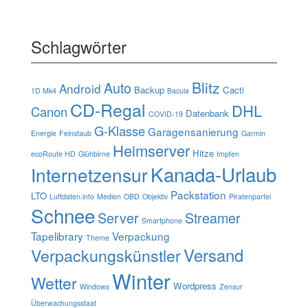
Schlagwörter
Blitz
Auto
Android
Backup
Cacti
1D Mk4
Bacula
CD-Regal
DHL
Canon
Datenbank
COVID-19
G-Klasse
Garagensanierung
Energie
Feinstaub
Garmin
Heimserver
Hitze
ecoRoute HD
Glühbirne
Impfen
Kanada-Urlaub
Internetzensur
Packstation
LTO
Luftdaten.info
Medien
OBD
Objektiv
Piratenpartei
Schnee
Server
Streamer
Smartphone
Tapelibrary
Verpackung
Theme
Verpackungskünstler
Versand
Winter
Wetter
Wordpress
Windows
Zensur
Überwachungsstaat