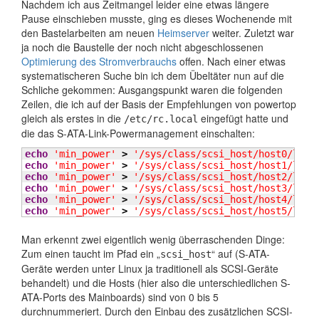
Nachdem ich aus Zeitmangel leider eine etwas längere
Pause einschieben musste, ging es dieses Wochenende mit
den Bastelarbeiten am neuen
Heimserver
weiter. Zuletzt war
ja noch die Baustelle der noch nicht abgeschlossenen
Optimierung des Stromverbrauchs
offen. Nach einer etwas
systematischeren Suche bin ich dem Übeltäter nun auf die
Schliche gekommen:
Ausgangspunkt waren die folgenden
Zeilen, die ich auf der Basis der Empfehlungen von powertop
gleich als erstes in die
eingefügt hatte und
/etc/rc.local
die das S-ATA-Link-Powermanagement einschalten:
echo
'min_power'
>
'/sys/class/scsi_host/host0/link
echo
'min_power'
>
'/sys/class/scsi_host/host1/link
echo
'min_power'
>
'/sys/class/scsi_host/host2/link
echo
'min_power'
>
'/sys/class/scsi_host/host3/link
echo
'min_power'
>
'/sys/class/scsi_host/host4/link
echo
'min_power'
>
'/sys/class/scsi_host/host5/link
Man erkennt zwei eigentlich wenig überraschenden Dinge:
Zum einen taucht im Pfad ein „
“ auf (S-ATA-
scsi_host
Geräte werden unter Linux ja traditionell als SCSI-Geräte
behandelt) und die Hosts (hier also die unterschiedlichen S-
ATA-Ports des Mainboards) sind von 0 bis 5
durchnummeriert. Durch den Einbau des zusätzlichen SCSI-