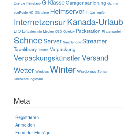
G-Klasse
Garagensanierung
Energie
Feinstaub
Garmin
Heimserver
Hitze
ecoRoute HD
Glühbirne
Impfen
Kanada-Urlaub
Internetzensur
Packstation
LTO
Luftdaten.info
Medien
OBD
Objektiv
Piratenpartei
Schnee
Server
Streamer
Smartphone
Tapelibrary
Verpackung
Theme
Verpackungskünstler
Versand
Winter
Wetter
Wordpress
Windows
Zensur
Überwachungsstaat
Meta
Registrieren
Anmelden
Feed der Einträge