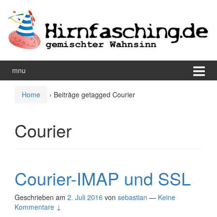
Zum
Zum
Inhalt
Hauptmenü
wechseln
springen
mnu
Home
›
Beiträge getagged Courier
Courier
Courier-IMAP und SSL
Geschrieben am
2. Juli 2016
von
sebastian
—
Keine
Kommentare ↓