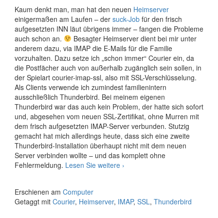
Kaum denkt man, man hat den neuen
Heimserver
einigermaßen am Laufen – der
suck-Job
für den frisch
aufgesetzten INN läut übrigens immer – fangen die Probleme
auch schon an.
Besagter Heimserver dient bei mir unter
anderem dazu, via IMAP die E-Mails für die Familie
vorzuhalten. Dazu setze ich „schon immer“ Courier ein, da
die Postfächer auch von außerhalb zugänglich sein sollen, in
der Spielart courier-imap-ssl, also mit SSL-Verschlüsselung.
Als Clients verwende ich zumindest familienintern
ausschließlich Thunderbird. Bei meinem eigenen
Thunderbird war das auch kein Problem, der hatte sich sofort
und, abgesehen vom neuen SSL-Zertifikat, ohne Murren mit
dem frisch aufgesetzten IMAP-Server verbunden. Stutzig
gemacht hat mich allerdings heute, dass sich eine zweite
Thunderbird-Installation überhaupt nicht mit dem neuen
Server verbinden wollte – und das komplett ohne
Courier-
Fehlermeldung.
Lesen Sie weitere
›
IMAP
und
Erschienen am
Computer
SSL
Getaggt mit
Courier
,
Heimserver
,
IMAP
,
SSL
,
Thunderbird