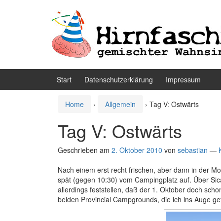
Zum
Zum
Inhalt
Hauptmenü
wechseln
springen
Start
Datenschutzerklärung
Impressum
Home
›
Allgemein
›
Tag V: Ostwärts
Tag V: Ostwärts
Geschrieben am
2. Oktober 2010
von
sebastian
—
Nach einem erst recht frischen, aber dann in der
spät (gegen 10:30) vom Campingplatz auf. Über Sic
allerdings feststellen, daß der 1. Oktober doch schon
beiden Provincial Campgrounds, die ich ins Auge ge