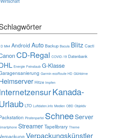
Wirtschaft
Schlagwörter
Blitz
Auto
Android
Backup
Cacti
1D Mk4
Bacula
CD-Regal
Canon
Datenbank
COVID-19
DHL
G-Klasse
Energie
Feinstaub
Garagensanierung
Garmin ecoRoute HD
Glühbirne
Heimserver
Hitze
Impfen
Kanada-
Internetzensur
Urlaub
LTO
Luftdaten.info
Medien
OBD
Objektiv
Schnee
Server
Packstation
Piratenpartei
Streamer
Tapelibrary
Smartphone
Theme
Verpackungskünstler
Verpackung