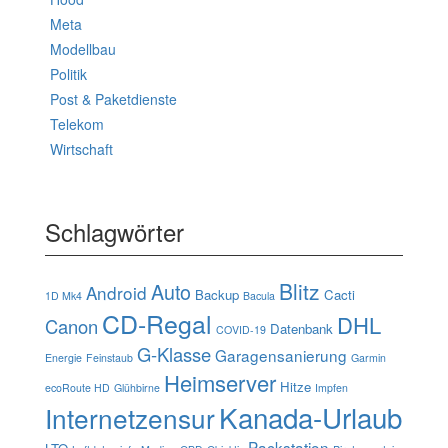
Meta
Modellbau
Politik
Post & Paketdienste
Telekom
Wirtschaft
Schlagwörter
Blitz
Auto
Android
Backup
Cacti
1D Mk4
Bacula
CD-Regal
DHL
Canon
Datenbank
COVID-19
G-Klasse
Garagensanierung
Energie
Feinstaub
Garmin
Heimserver
Hitze
ecoRoute HD
Glühbirne
Impfen
Kanada-Urlaub
Internetzensur
Packstation