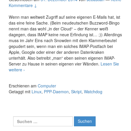
Kommentare ↓
Wenn man weltweit Zugriff auf seine eigenen E-Mails hat, ist
das eine feine Sache. (Beim neudeutschen Buzzword-Bingo
nennt man das wohl „in der Cloud“ – der Kenner weiß
dagegen, dass IMAP keine neue Erfindung ist… ;)) Allerdings
muss im Jahr Eins nach Snowden mit dem Klammerbeutel
gepudert sein, wenn man ein solches IMAP-Postfach bei
Apple, Google oder einer der anderen Datenkraken
unterhält. Also betreibt „man“ eben seinen eigenen IMAP-
Server zu Hause in seinen eigenen vier Wänden.
Lesen Sie
Ein
weitere
›
Watchdog
für
Erschienen am
Computer
den
Getaggt mit
Linux
,
PPP-Daemon
,
Skript
,
Watchdog
PPP-
Daemon
Suche
nach: