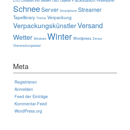
LTO
Luftdaten.info
Medien
OBD
Objektiv
Piratenpartei
Schnee
Server
Streamer
Smartphone
Tapelibrary
Verpackung
Theme
Verpackungskünstler
Versand
Winter
Wetter
Wordpress
Windows
Zensur
Überwachungsstaat
Meta
Registrieren
Anmelden
Feed der Einträge
Kommentar-Feed
WordPress.org