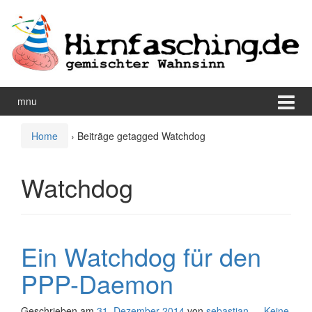
Zum
Zum
Inhalt
Hauptmenü
wechseln
springen
mnu
Home
›
Beiträge getagged Watchdog
Watchdog
Ein Watchdog für den
PPP-Daemon
Geschrieben am
31. Dezember 2014
von
sebastian
—
Keine