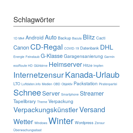
Schlagwörter
Blitz
Auto
Android
Backup
Cacti
1D Mk4
Bacula
CD-Regal
DHL
Canon
Datenbank
COVID-19
G-Klasse
Garagensanierung
Energie
Feinstaub
Garmin
Heimserver
Hitze
ecoRoute HD
Glühbirne
Impfen
Kanada-Urlaub
Internetzensur
Packstation
LTO
Luftdaten.info
Medien
OBD
Objektiv
Piratenpartei
Schnee
Server
Streamer
Smartphone
Tapelibrary
Verpackung
Theme
Verpackungskünstler
Versand
Winter
Wetter
Wordpress
Windows
Zensur
Überwachungsstaat