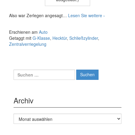
G-
Also war Zerlegen angesagt…
Lesen Sie weitere
›
Klasse
Hecktür
Erschienen am
Auto
(Schließzylinder
Getaggt mit
G-Klasse
,
Hecktür
,
Schließzylinder
,
und
Zentralverriegelung
Zentralverriegel
Suche
nach:
Archiv
Archiv