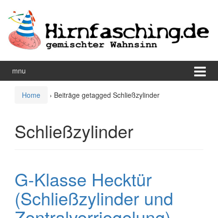
Zum
Zum
Inhalt
Hauptmenü
wechseln
springen
mnu
Home
›
Beiträge getagged Schließzylinder
Schließzylinder
G-Klasse Hecktür
(Schließzylinder und
Zentralverriegelung)