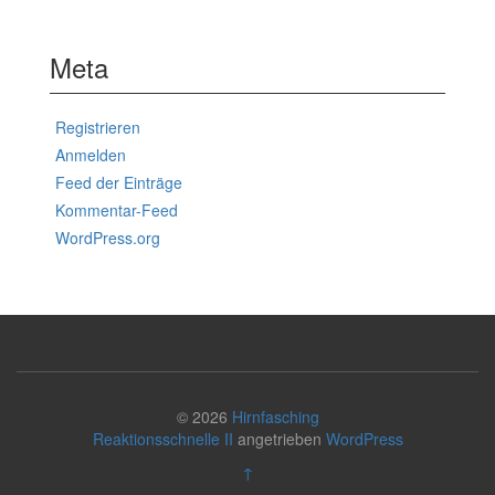
Meta
Registrieren
Anmelden
Feed der Einträge
Kommentar-Feed
WordPress.org
© 2026
Hirnfasching
Reaktionsschnelle II
angetrieben
WordPress
↑