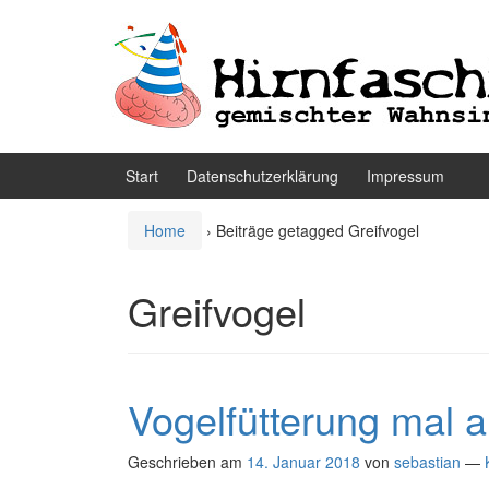
Zum
Zum
Inhalt
Hauptmenü
wechseln
springen
Start
Datenschutzerklärung
Impressum
Home
›
Beiträge getagged Greifvogel
Greifvogel
Vogelfütterung mal 
Geschrieben am
14. Januar 2018
von
sebastian
—