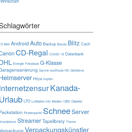
Wirtschaft
Schlagwörter
Blitz
Auto
Android
Backup
Cacti
1D Mk4
Bacula
CD-Regal
Canon
Datenbank
COVID-19
DHL
G-Klasse
Energie
Feinstaub
Garagensanierung
Garmin ecoRoute HD
Glühbirne
Heimserver
Hitze
Impfen
Kanada-
Internetzensur
Urlaub
LTO
Luftdaten.info
Medien
OBD
Objektiv
Schnee
Server
Packstation
Piratenpartei
Streamer
Tapelibrary
Smartphone
Theme
Verpackungskünstler
Verpackung