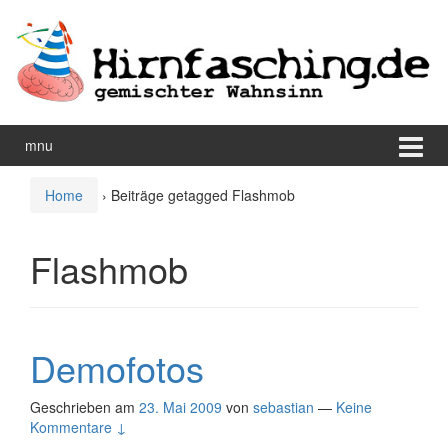
Zum
Zum
Inhalt
Hauptmenü
wechseln
springen
mnu
Home
›
Beiträge getagged Flashmob
Flashmob
Demofotos
Geschrieben am
23. Mai 2009
von
sebastian
—
Keine
Kommentare ↓