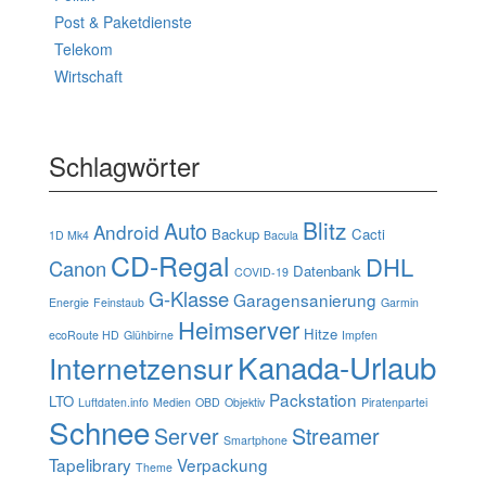
Post & Paketdienste
Telekom
Wirtschaft
Schlagwörter
Blitz
Auto
Android
Backup
Cacti
1D Mk4
Bacula
CD-Regal
DHL
Canon
Datenbank
COVID-19
G-Klasse
Garagensanierung
Energie
Feinstaub
Garmin
Heimserver
Hitze
ecoRoute HD
Glühbirne
Impfen
Kanada-Urlaub
Internetzensur
Packstation
LTO
Luftdaten.info
Medien
OBD
Objektiv
Piratenpartei
Schnee
Server
Streamer
Smartphone
Tapelibrary
Verpackung
Theme