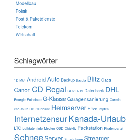
Modellbau
Politik
Post & Paketdienste
Telekom
Wirtschaft
Schlagwörter
Blitz
Auto
Android
Backup
Cacti
1D Mk4
Bacula
CD-Regal
DHL
Canon
Datenbank
COVID-19
G-Klasse
Garagensanierung
Energie
Feinstaub
Garmin
Heimserver
Hitze
ecoRoute HD
Glühbirne
Impfen
Kanada-Urlaub
Internetzensur
Packstation
LTO
Luftdaten.info
Medien
OBD
Objektiv
Piratenpartei
Schnee
Server
Streamer
Smartphone