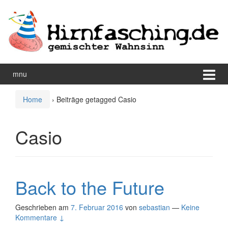
Zum
Zum
Inhalt
Hauptmenü
wechseln
springen
mnu
Home
›
Beiträge getagged Casio
Casio
Back to the Future
Geschrieben am
7. Februar 2016
von
sebastian
—
Keine
Kommentare ↓