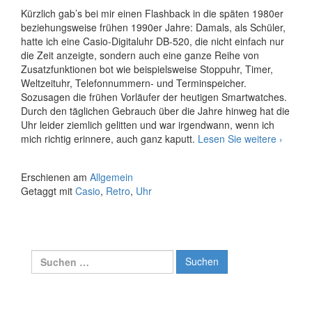
Kürzlich gab’s bei mir einen Flashback in die späten 1980er
beziehungsweise frühen 1990er Jahre: Damals, als Schüler,
hatte ich eine Casio-Digitaluhr DB-520, die nicht einfach nur
die Zeit anzeigte, sondern auch eine ganze Reihe von
Zusatzfunktionen bot wie beispielsweise Stoppuhr, Timer,
Weltzeituhr, Telefonnummern- und Terminspeicher.
Sozusagen die frühen Vorläufer der heutigen Smartwatches.
Durch den täglichen Gebrauch über die Jahre hinweg hat die
Uhr leider ziemlich gelitten und war irgendwann, wenn ich
Back
mich richtig erinnere, auch ganz kaputt.
Lesen Sie weitere
›
to
the
Erschienen am
Allgemein
Future
Getaggt mit
Casio
,
Retro
,
Uhr
Suche
nach: