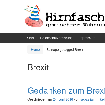
Zum
Zum
Inhalt
Hauptmenü
wechseln
springen
Start
Datenschutzerklärung
Impressum
Home
›
Beiträge getagged Brexit
Brexit
Gedanken zum Brexi
Geschrieben am
24. Juni 2016
von
sebastian
—
Ke