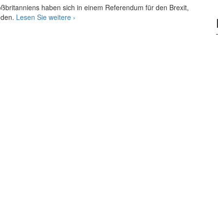
Großbritanniens haben sich in einem Referendum für den Brexit,
Gedanken
ieden.
Lesen Sie weitere
›
zum
Brexit