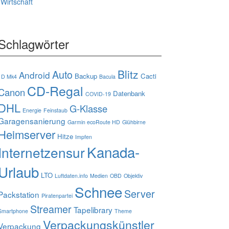
Wirtschaft
Schlagwörter
Blitz
Auto
Android
Backup
Cacti
1D Mk4
Bacula
CD-Regal
Canon
Datenbank
COVID-19
DHL
G-Klasse
Energie
Feinstaub
Garagensanierung
Garmin ecoRoute HD
Glühbirne
Heimserver
Hitze
Impfen
Kanada-
Internetzensur
Urlaub
LTO
Luftdaten.info
Medien
OBD
Objektiv
Schnee
Server
Packstation
Piratenpartei
Streamer
Tapelibrary
Smartphone
Theme
Verpackungskünstler
Verpackung