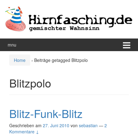
Zum
Zum
Inhalt
Hauptmenü
wechseln
springen
mnu
Home
›
Beiträge getagged Blitzpolo
Blitzpolo
Blitz-Funk-Blitz
Geschrieben am
27. Juni 2010
von
sebastian
—
2
Kommentare ↓