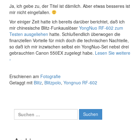
Ja, ich gebe zu, der Titel ist dämlich. Aber etwas besseres ist
mir nicht eingefallen.
Vor einiger Zeit hatte ich bereits darüber berichtet, daß ich
mir chinesische Blitz-Funkauslöser
YongNuo RF-602 zum
Testen ausgeliehen
hatte. Schlußendlich überwogen die
finanziellen Vorteile für mich doch die technischen Nachteile,
so daß ich mir inzwischen selbst ein YongNuo-Set nebst drei
gebrauchten Canon 550EX zugelegt habe.
Lesen Sie weitere
Blitz-
›
Funk-
Blitz
Erschienen am
Fotografie
Getaggt mit
Blitz
,
Blitzpolo
,
Yongnuo RF-602
Suche
nach: