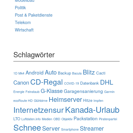
Politik
Post & Paketdienste
Telekom
Wirtschaft
Schlagwörter
Blitz
Auto
Android
Backup
Cacti
1D Mk4
Bacula
CD-Regal
DHL
Canon
Datenbank
COVID-19
G-Klasse
Garagensanierung
Energie
Feinstaub
Garmin
Heimserver
Hitze
ecoRoute HD
Glühbirne
Impfen
Kanada-Urlaub
Internetzensur
Packstation
LTO
Luftdaten.info
Medien
OBD
Objektiv
Piratenpartei
Schnee
Server
Streamer
Smartphone