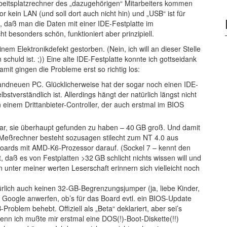
eitsplatzrechner des „dazugehörigen“ Mitarbeiters kommen
 kein LAN (und soll dort auch nicht hin) und „USB“ ist für
t, daß man die Daten mit einer IDE-Festplatte im
 besonders schön, funktioniert aber prinzipiell.
nem Elektronikdefekt gestorben. (Nein, ich will an dieser Stelle
 schuld ist. ;)) Eine alte IDE-Festplatte konnte ich gottseidank
t gingen die Probleme erst so richtig los:
brandneuen PC. Glücklicherweise hat der sogar noch einen IDE-
stverständlich ist. Allerdings hängt der natürlich längst nicht
 einem Drittanbieter-Controller, der auch erstmal im BIOS
h war, sie überhaupt gefunden zu haben – 40 GB groß. Und damit
r Meßrechner besteht sozusagen stilecht zum NT 4.0 aus
oards mit AMD-K6-Prozessor darauf. (Sockel 7 – kennt den
, daß es von Festplatten >32 GB schlicht nichts wissen will und
n unter meiner werten Leserschaft erinnern sich vielleicht noch
atürlich auch keinen 32-GB-Begrenzungsjumper (ja, liebe Kinder,
o Google anwerfen, ob’s für das Board evtl. ein BIOS-Update
-Problem behebt. Offiziell als „Beta“ deklariert, aber sei’s
enn ich mußte mir erstmal eine DOS(!)-Boot-Diskette(!!)