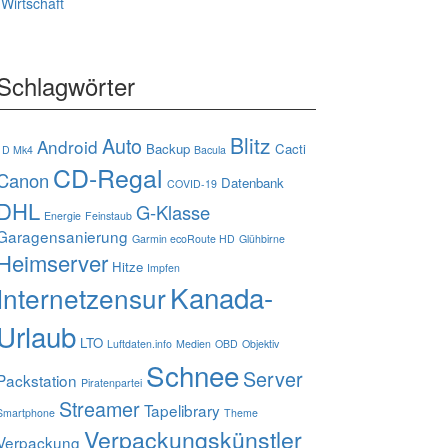
Wirtschaft
Schlagwörter
Blitz
Auto
Android
Backup
Cacti
1D Mk4
Bacula
CD-Regal
Canon
Datenbank
COVID-19
DHL
G-Klasse
Energie
Feinstaub
Garagensanierung
Garmin ecoRoute HD
Glühbirne
Heimserver
Hitze
Impfen
Kanada-
Internetzensur
Urlaub
LTO
Luftdaten.info
Medien
OBD
Objektiv
Schnee
Server
Packstation
Piratenpartei
Streamer
Tapelibrary
Smartphone
Theme
Verpackungskünstler
Verpackung