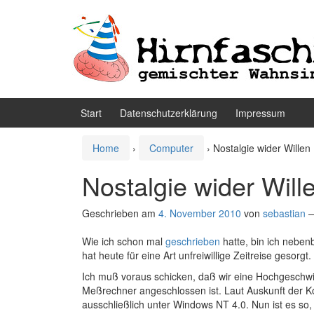
Zum
Zum
Inhalt
Hauptmenü
wechseln
springen
Start
Datenschutzerklärung
Impressum
Home
›
Computer
›
Nostalgie wider Willen
Nostalgie wider Will
Geschrieben am
4. November 2010
von
sebastian
Wie ich schon mal
geschrieben
hatte, bin ich neben
hat heute für eine Art unfreiwillige Zeitreise gesor
Ich muß voraus schicken, daß wir eine Hochgeschwi
Meßrechner angeschlossen ist. Laut Auskunft der K
ausschließlich unter Windows NT 4.0. Nun ist es so,