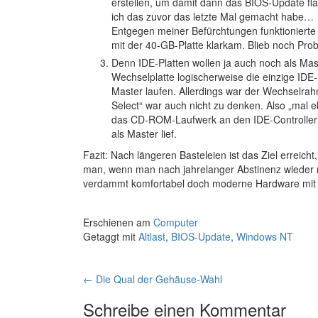
erstellen, um damit dann das BIOS-Update fl
ich das zuvor das letzte Mal gemacht habe…
Entgegen meiner Befürchtungen funktioniert
mit der 40-GB-Platte klarkam. Blieb noch P
Denn IDE-Platten wollen ja auch noch als Mas
Wechselplatte logischerweise die einzige IDE-
Master laufen. Allerdings war der Wechselra
Select“ war auch nicht zu denken. Also „mal 
das CD-ROM-Laufwerk an den IDE-Controllern d
als Master lief.
Fazit: Nach längeren Basteleien ist das Ziel erreicht,
man, wenn man nach jahrelanger Abstinenz wieder
verdammt komfortabel doch moderne Hardware mit S
Erschienen am
Computer
Getaggt mit
Altlast
,
BIOS-Update
,
Windows NT
Artikelnavigation
←
Die Qual der Gehäuse-Wahl
Schreibe einen Kommentar