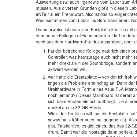
Auswertung usw. auch irgendwie vom Labor zum Arb
müssen. Aus diversen Gründen gibt’s in diesem Labor
eNTe 4.0 ein Fremdwort. Also ist das so eingerichte
Wechselrahmen vom Labor ins Büro transferiert. Nicht
Dummerweise ist eben jene Festplatte kürzlich mit ei
dem neuen Kollegen
nicht
unterstellen, daß er daran
noch aus dem Hardware-Fundus ausgraben, aber dami
hat der betreffende Kollege natürlich einen 
Controller, was heutzutage auch nicht mehr selb
mehr direkt an/in der Southbridge, sondern an
aktiviert werden will.
war hatte die Ersatzplatte – von der ich fro
fingen die Probleme erst richtig an: Denn de
Uralthardware in Form eines Asus-P5A-Mainb
noch jemand?) Dieses Mainboard ist derart alt
sich beim Booten einfach aufhängt. Die ältere
dunkel an die 32-GB-Hürde.
Wie’s der Teufel so will, hat die Festplatte n
sowas hat’s früher auch mal gegeben ;)). Als
gibt. Tatsächlich, es gibt eines, das das 32-GB
drum. Damit war die Nostalgie dann perfekt, d