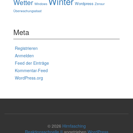
Winter
Wetter
Wordpress
Windows
Zensur
Überwachungsstaat
Meta
Registrieren
Anmelden
Feed der Einträge
Kommentar-Feed
WordPress.org
© 2026
Hirnfasching
Reaktionsschnelle II
angetrieben
WordPress