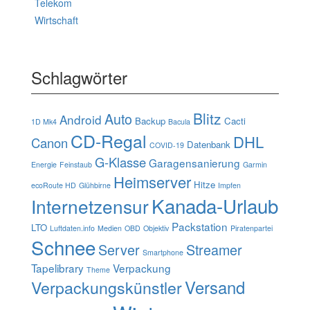
Telekom
Wirtschaft
Schlagwörter
Blitz
Auto
Android
Backup
Cacti
1D Mk4
Bacula
CD-Regal
DHL
Canon
Datenbank
COVID-19
G-Klasse
Garagensanierung
Energie
Feinstaub
Garmin
Heimserver
Hitze
ecoRoute HD
Glühbirne
Impfen
Kanada-Urlaub
Internetzensur
Packstation
LTO
Luftdaten.info
Medien
OBD
Objektiv
Piratenpartei
Schnee
Server
Streamer
Smartphone
Tapelibrary
Verpackung
Theme
Verpackungskünstler
Versand