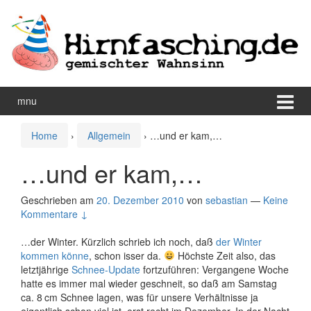
Zum
Zum
Inhalt
Hauptmenü
wechseln
springen
mnu
Home
›
Allgemein
›
…und er kam,…
…und er kam,…
Geschrieben am
20. Dezember 2010
von
sebastian
—
Keine
Kommentare ↓
…der Winter. Kürzlich schrieb ich noch, daß
der Winter
kommen könne
, schon isser da.
Höchste Zeit also, das
letztjährige
Schnee-Update
fortzuführen: Vergangene Woche
hatte es immer mal wieder geschneit, so daß am Samstag
ca. 8 cm Schnee lagen, was für unsere Verhältnisse ja
eigentlich schon viel ist, erst recht im Dezember. In der Nacht