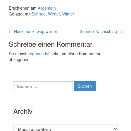
Erschienen am
Allgemein
Getaggt mit
Schnee
,
Wetter
,
Winter
Artikelnavigation
←
Hack, hack, weg war er
Schnee-Nachschlag
→
Schreibe einen Kommentar
Du musst
angemeldet
sein, um einen Kommentar
abzugeben.
Suche
nach:
Archiv
Archiv