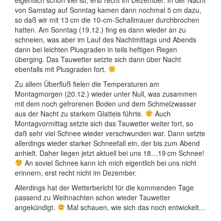
von Samstag auf Sonntag kamen dann nochmal 5 cm dazu,
so daß wir mit 13 cm die 10-cm-Schallmauer durchbrochen
hatten. Am Sonntag (19.12.) fing es dann wieder an zu
schneien, was aber im Lauf des Nachtmittags und Abends
dann bei leichten Plusgraden in teils heftigen Regen
überging. Das Tauwetter setzte sich dann über Nacht
ebenfalls mit Plusgraden fort.
Zu allem Überfluß fielen die Temperaturen am
Montagmorgen (20.12.) wieder unter Null, was zusammen
mit dem noch gefrorenen Boden und dem Schmelzwasser
aus der Nacht zu starkem Glatteis führte.
Auch
Montagvormittag setzte sich das Tauwetter weiter fort, so
daß sehr viel Schnee wieder verschwunden war. Dann setzte
allerdings wieder starker Schneefall ein, der bis zum Abend
anhielt. Daher liegen jetzt aktuell bei uns 18…19 cm Schnee!
An soviel Schnee kann ich mich eigentlich bei uns nicht
erinnern, erst recht nicht im Dezember.
Allerdings hat der Wetterbericht für die kommenden Tage
passend zu Weihnachten schon wieder Tauwetter
angekündigt.
Mal schauen, wie sich das noch entwickelt…