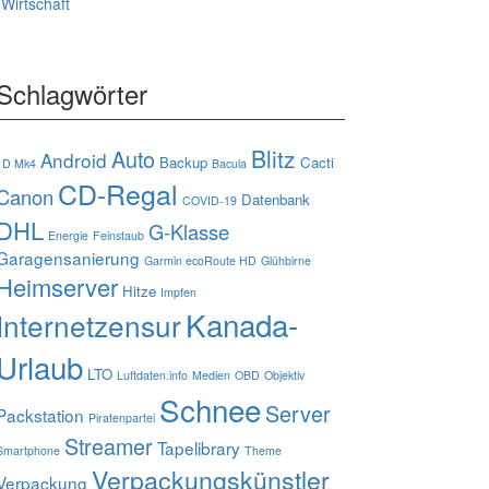
Wirtschaft
Schlagwörter
Blitz
Auto
Android
Backup
Cacti
1D Mk4
Bacula
CD-Regal
Canon
Datenbank
COVID-19
DHL
G-Klasse
Energie
Feinstaub
Garagensanierung
Garmin ecoRoute HD
Glühbirne
Heimserver
Hitze
Impfen
Kanada-
Internetzensur
Urlaub
LTO
Luftdaten.info
Medien
OBD
Objektiv
Schnee
Server
Packstation
Piratenpartei
Streamer
Tapelibrary
Smartphone
Theme
Verpackungskünstler
Verpackung