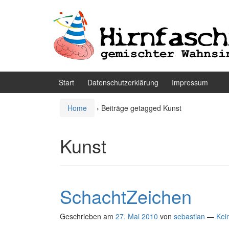
Zum
Zum
Inhalt
Hauptmenü
wechseln
springen
Start
Datenschutzerklärung
Impressum
Home
›
Beiträge getagged Kunst
Kunst
SchachtZeichen
Geschrieben am
27. Mai 2010
von
sebastian
—
Kei