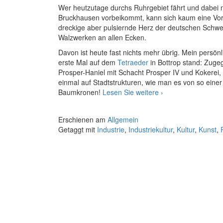
Wer heutzutage durchs Ruhrgebiet fährt und dabei n
Bruckhausen vorbeikommt, kann sich kaum eine Vor
dreckige aber pulsiernde Herz der deutschen Schwer
Walzwerken an allen Ecken.
Davon ist heute fast nichts mehr übrig. Mein persönl
erste Mal auf dem
Tetraeder
in Bottrop stand: Zuge
Prosper-Haniel mit Schacht Prosper IV und Kokerei,
einmal auf Stadtstrukturen, wie man es von so eine
SchachtZeichen
Baumkronen!
Lesen Sie weitere
›
Erschienen am
Allgemein
Getaggt mit
Industrie
,
Industriekultur
,
Kultur
,
Kunst
,