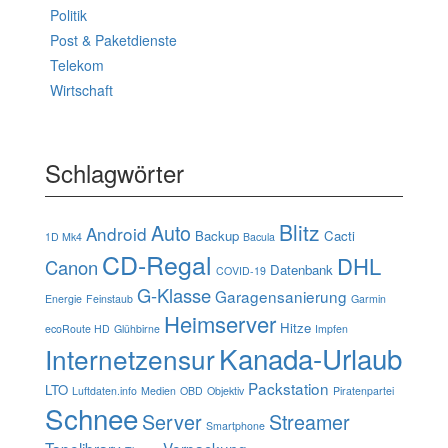
Politik
Post & Paketdienste
Telekom
Wirtschaft
Schlagwörter
Blitz
Auto
Android
Backup
Cacti
1D Mk4
Bacula
CD-Regal
DHL
Canon
Datenbank
COVID-19
G-Klasse
Garagensanierung
Energie
Feinstaub
Garmin
Heimserver
Hitze
ecoRoute HD
Glühbirne
Impfen
Kanada-Urlaub
Internetzensur
Packstation
LTO
Luftdaten.info
Medien
OBD
Objektiv
Piratenpartei
Schnee
Server
Streamer
Smartphone
Tapelibrary
Verpackung