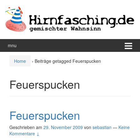
Zum
Zum
Inhalt
Hauptmenü
wechseln
springen
mnu
Home
›
Beiträge getagged Feuerspucken
Feuerspucken
Feuerspucken
Geschrieben am
29. November 2009
von
sebastian
—
Keine
Kommentare ↓