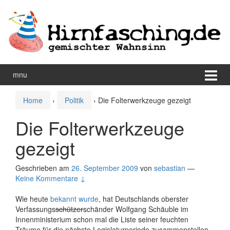
Zum
Zum
Inhalt
Hauptmenü
wechseln
springen
mnu
Home
›
Politik
›
Die Folterwerkzeuge gezeigt
Die Folterwerkzeuge
gezeigt
Geschrieben am
26. September 2009
von
sebastian
—
Keine Kommentare ↓
Wie heute
bekannt wurde
, hat Deutschlands oberster
Verfassungs
schützer
schänder Wolfgang Schäuble im
Innenministerium schon mal die Liste seiner feuchten
Träume für die nächste Legislaturperiode zusammenstellen