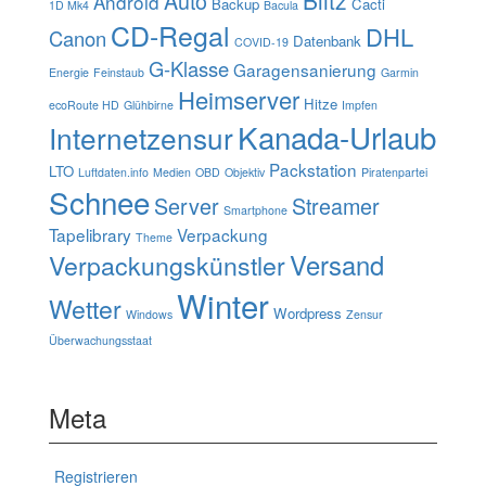
Auto
Android
Backup
Cacti
1D Mk4
Bacula
CD-Regal
DHL
Canon
Datenbank
COVID-19
G-Klasse
Garagensanierung
Energie
Feinstaub
Garmin
Heimserver
Hitze
ecoRoute HD
Glühbirne
Impfen
Kanada-Urlaub
Internetzensur
Packstation
LTO
Luftdaten.info
Medien
OBD
Objektiv
Piratenpartei
Schnee
Server
Streamer
Smartphone
Tapelibrary
Verpackung
Theme
Verpackungskünstler
Versand
Winter
Wetter
Wordpress
Windows
Zensur
Überwachungsstaat
Meta
Registrieren